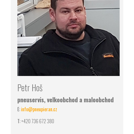
Petr Hoš
pneuservis, velkoobchod a maloobchod
E:
info@pneupieran.cz
T:
+420 736 672 380