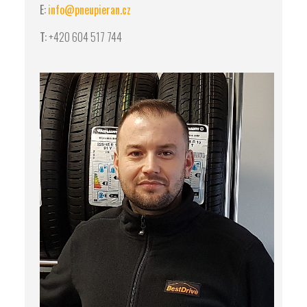
E:
info@pneupieran.cz
T:
+420 604 517 744