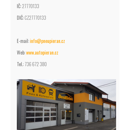
IČ:
27770133
DIČ:
CZ27770133
E-mail:
info@pneupieran.cz
Web:
www.autopieran.cz
Tel.:
736 672 380