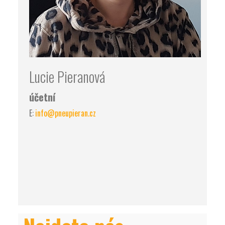
Lucie Pieranová
účetní
E:
info@pneupieran.cz