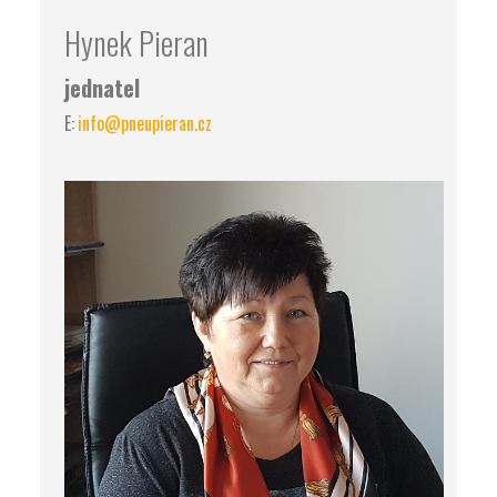
Hynek Pieran
jednatel
E:
info@pneupieran.cz