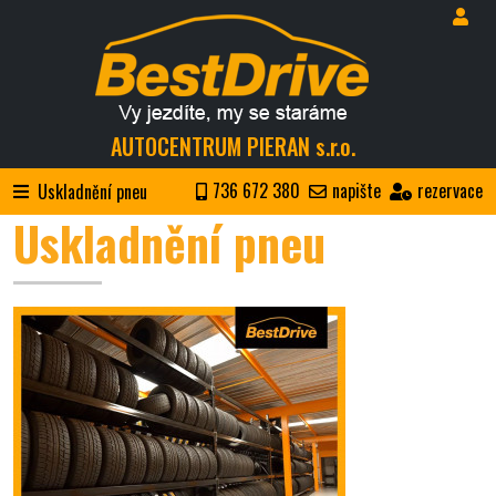
AUTOCENTRUM PIERAN s.r.o.
736 672 380
napište
rezervace
Uskladnění pneu
Uskladnění pneu